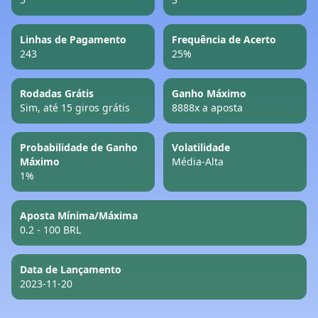
Linhas de Pagamento
Frequência de Acerto
243
25%
Rodadas Grátis
Ganho Máximo
Sim, até 15 giros grátis
8888x a aposta
Probabilidade de Ganho
Volatilidade
Máximo
Média-Alta
1%
Aposta Mínima/Máxima
0.2 - 100 BRL
Data de Lançamento
2023-11-20