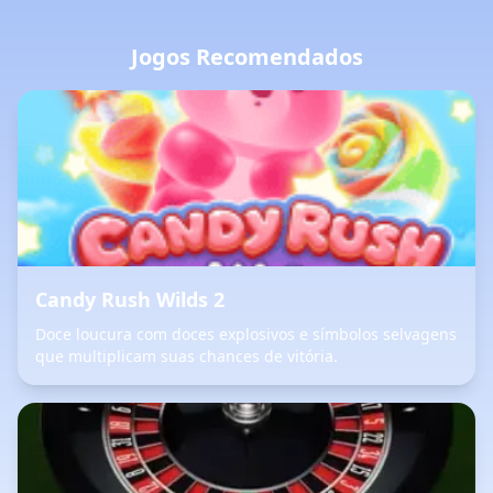
Jogos Recomendados
Candy Rush Wilds 2
Doce loucura com doces explosivos e símbolos selvagens
que multiplicam suas chances de vitória.