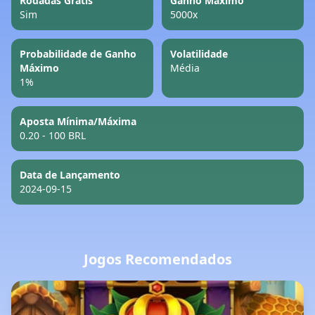
Rodadas Grátis
Ganho Máximo
Sim
5000x
Probabilidade de Ganho
Volatilidade
Máximo
Média
1%
Aposta Mínima/Máxima
0.20 - 100 BRL
Data de Lançamento
2024-09-15
Jogos Recomendados